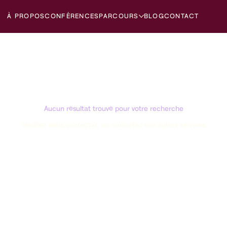
À PROPOS
CONFÉRENCES
PARCOURS
BLOG
CONTACT
Aucun résultat trouvé pour votre recherche
Veuillez nous contacter, ou consultez nos autres services