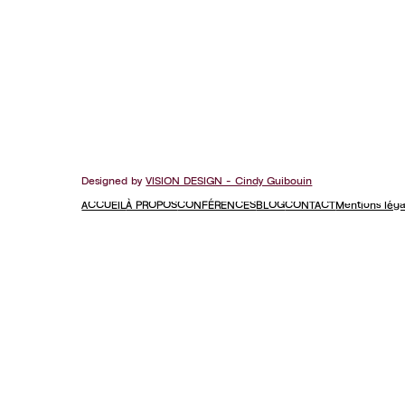
Designed by
VISION DESIGN - Cindy Guibouin
ACCUEIL
À PROPOS
CONFÉRENCES
BLOG
CONTACT
Mentions lég