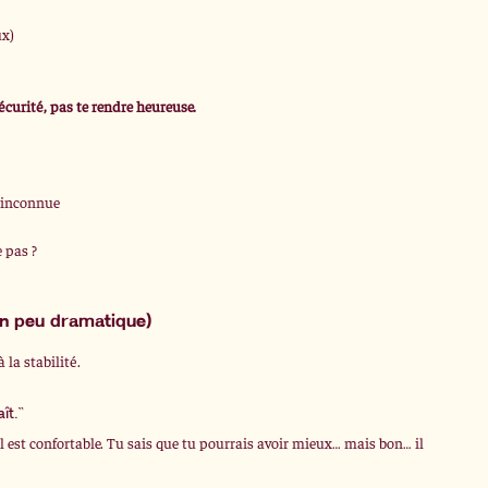
ux)
écurité, pas te rendre heureuse.
s inconnue
 pas ?
 un peu dramatique)
 la stabilité.
ît.”
 est confortable. Tu sais que tu pourrais avoir mieux… mais bon… il 