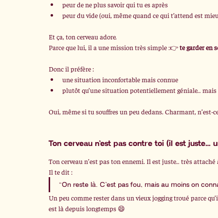
peur de ne plus savoir qui tu es après
peur du vide (oui, même quand ce qui t’attend est mie
Et ça, ton cerveau adore.
Parce que lui, il a une mission très simple :👉 
te garder en s
Donc il préfère :
une situation inconfortable mais connue
plutôt qu’une situation potentiellement géniale… mai
Oui, même si tu souffres un peu dedans. Charmant, n’est-ce
Ton cerveau n’est pas contre toi (il est juste…
Ton cerveau n’est pas ton ennemi. Il est juste… très attaché à
Il te dit :
“On reste là. C’est pas fou, mais au moins on conna
Un peu comme rester dans un vieux jogging troué parce qu’il
est là depuis longtemps 😄