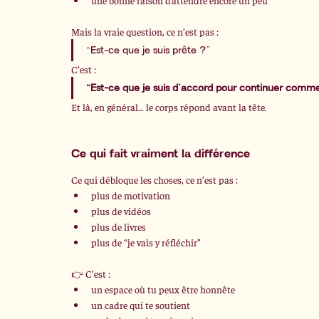
une bonne raison d’attendre encore un peu
Mais la vraie question, ce n’est pas :
“Est-ce que je suis prête ?”
C’est :
“Est-ce que je suis d’accord pour continuer comme
Et là, en général… le corps répond avant la tête.
Ce qui fait vraiment la différence
Ce qui débloque les choses, ce n’est pas :
plus de motivation
plus de vidéos
plus de livres
plus de “je vais y réfléchir”
👉 C’est :
un espace où tu peux être honnête
un cadre qui te soutient