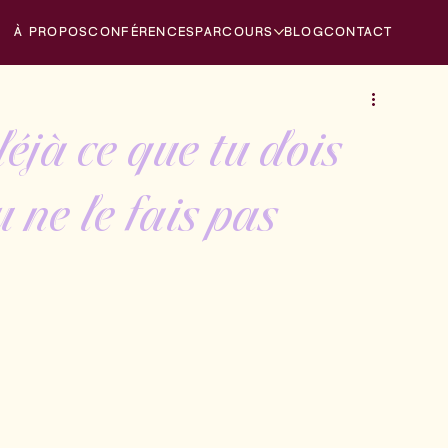
À PROPOS
CONFÉRENCES
PARCOURS
BLOG
CONTACT
éjà ce que tu dois
 ne le fais pas