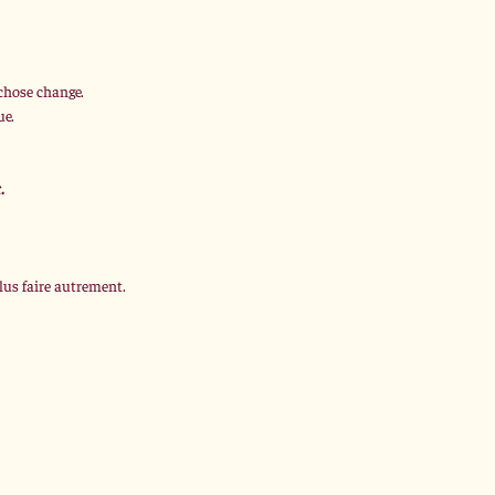
 chose change.
ue.
.
lus faire autrement.