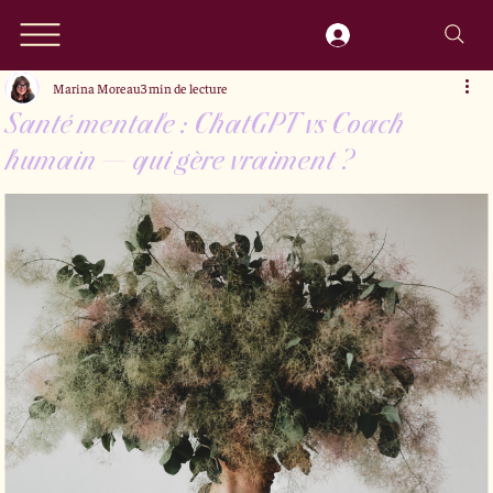
Marina Moreau
3 min de lecture
Santé mentale : ChatGPT vs Coach
humain — qui gère vraiment ?