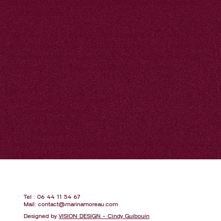
scénarios, et tu sens que quelque chose te retient — sans toujours
pouvoir le nommer.
Ce quelque chose, ce sont des cordes énergétiques. Des liens invisibles
qui te relient à ton passé, à des personnes, à des lieux, à des histoires
qui ne sont plus les tiennes. Et tant qu'elles sont là, tu ne peux pas
pleinement t'aimer. Parce qu'une partie de toi est ailleurs.
Au programme :
✨ 34 vidéos réparties en 5 chapitres
✨ Un manuel PDF complet
✨ 22 fiches de synthèse
✨ Un accès illimité à vie
Une invitation à reprendre pleinement ta place, récupérer ton énergie
et avancer avec davantage d'alignement et de confiance.
Tel : 06 44 11 54 67
Mail:
contact@marinamoreau.com
Designed by
VISION DESIGN - Cindy Guibouin